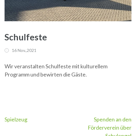
Schulfeste
16 Nov.,2021
Wir veranstalten Schulfeste mit kulturellem
Programm und bewirten die Gäste.
Spielzeug
Spenden an den
Beitragsnavigation
Förderverein über
Schulengel