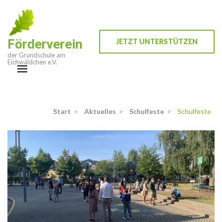
Zum
Inhalt
springen
Förderverein
JETZT UNTERSTÜTZEN
(Enter
der Grundschule am
drücken)
Eichwäldchen e.V.
Start
>
Aktuelles
>
Schulfeste
>
Schulfeste