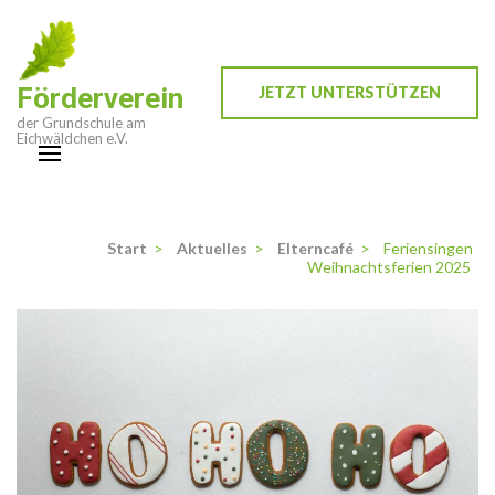
Zum
Inhalt
springen
Förderverein
JETZT UNTERSTÜTZEN
(Enter
der Grundschule am
drücken)
Eichwäldchen e.V.
Start
>
Aktuelles
>
Elterncafé
>
Feriensingen
Weihnachtsferien 2025