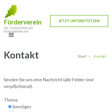
Zum
Inhalt
springen
Förderverein
JETZT UNTERSTÜTZEN
(Enter
der Grundschule am
drücken)
Eichwäldchen e.V.
Kontakt
Start
>
Kontakt
Senden Sie uns eine Nachricht (alle Felder sind
verpflichtend).
Thema
Sonstiges