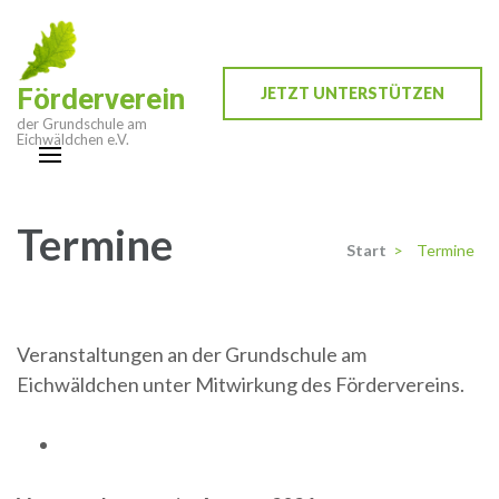
Zum
Inhalt
springen
Förderverein
JETZT UNTERSTÜTZEN
(Enter
der Grundschule am
drücken)
Eichwäldchen e.V.
Termine
Start
>
Termine
Veranstaltungen an der Grundschule am
Eichwäldchen unter Mitwirkung des Fördervereins.