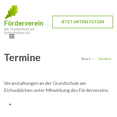
Zum
Inhalt
springen
Förderverein
JETZT UNTERSTÜTZEN
(Enter
der Grundschule am
drücken)
Eichwäldchen e.V.
Termine
Start
>
Termine
Veranstaltungen an der Grundschule am
Eichwäldchen unter Mitwirkung des Fördervereins.