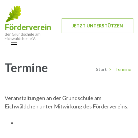
Zum
Inhalt
springen
Förderverein
JETZT UNTERSTÜTZEN
(Enter
der Grundschule am
drücken)
Eichwäldchen e.V.
Termine
Start
>
Termine
Veranstaltungen an der Grundschule am
Eichwäldchen unter Mitwirkung des Fördervereins.